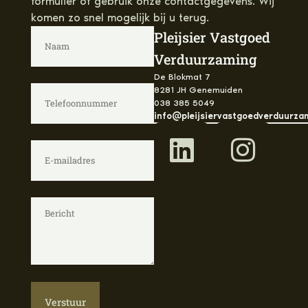
formulier of gebruik onze contactgegevens. Wij
komen zo snel mogelijk bij u terug.
Pleijsier Vastgoed
Verduurzaming
De Blokmat 7
8281 JH Genemuiden
038 385 5049
info@pleijsiervastgoedverduurzam
Verstuur